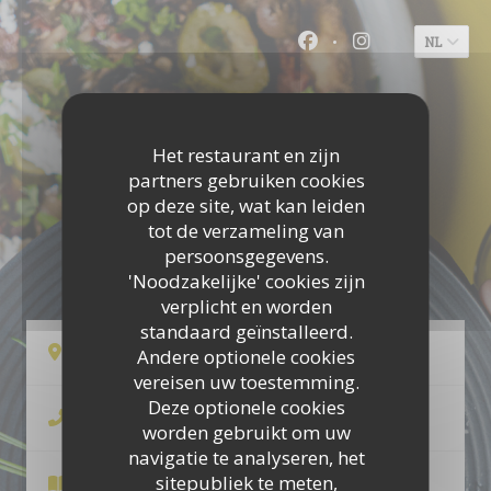
Cookies beheer paneel
NL
Facebook ((opent in
Instagram ((o
Het restaurant en zijn
partners gebruiken cookies
op deze site, wat kan leiden
tot de verzameling van
LA MAMA
persoonsgegevens.
'Noodzakelijke' cookies zijn
verplicht en worden
standaard geïnstalleerd.
((opent in een nieuw vens
21 rue des remparts 33000 Bordeaux
Andere optionele cookies
vereisen uw toestemming.
Deze optionele cookies
05 56 44 67 87
worden gebruikt om uw
navigatie te analyseren, het
sitepubliek te meten,
Menu's