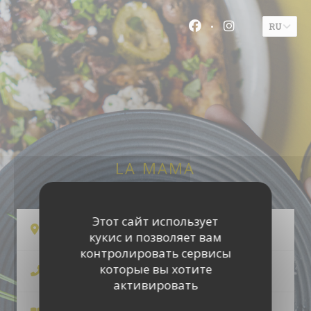
Панель управления cookies
RU
Facebook ((открыв
Instagram ((
LA MAMA
Этот сайт использует
((открывается в новом о
21 rue des remparts 33000 Bordeaux
кукис и позволяет вам
контролировать сервисы
которые вы хотите
05 56 44 67 87
активировать