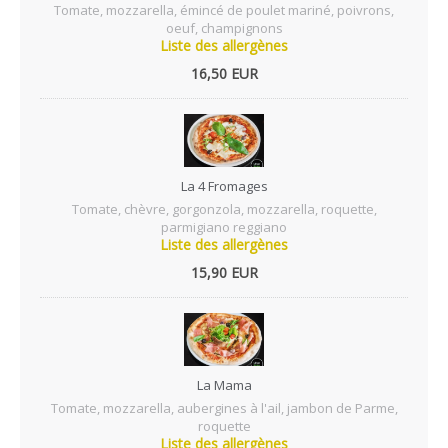
Tomate, mozzarella, émincé de poulet mariné, poivrons,
oeuf, champignons
Liste des allergènes
16,50 EUR
La 4 Fromages
Tomate, chèvre, gorgonzola, mozzarella, roquette,
parmigiano reggiano
Liste des allergènes
15,90 EUR
La Mama
Tomate, mozzarella, aubergines à l'ail, jambon de Parme,
roquette
Liste des allergènes