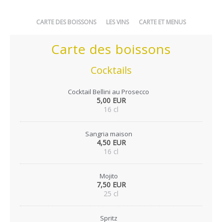
CARTE DES BOISSONS
LES VINS
CARTE ET MENUS
Carte des boissons
Cocktails
Cocktail Bellini au Prosecco
5,00 EUR
16 cl
Sangria maison
4,50 EUR
16 cl
Mojito
7,50 EUR
25 cl
Spritz